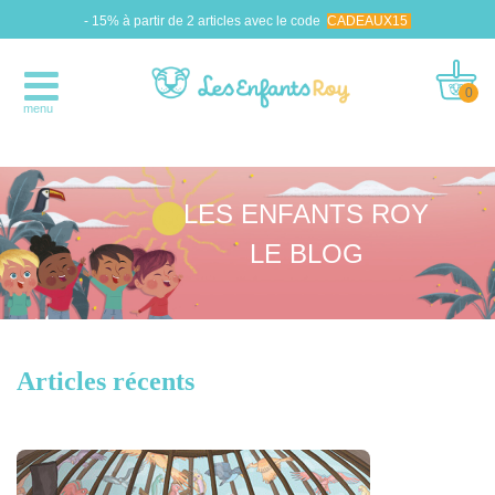
- 15% à partir de 2 articles avec le code
CADEAUX15
0
menu
LES ENFANTS ROY
LE BLOG
Articles récents