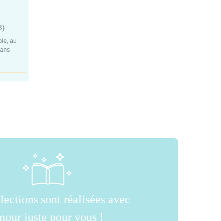
3)
ole, au
 ans
lections sont réalisées avec
mour juste pour vous !