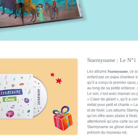
Starmyname : Le N°1 d
Les albums
Starmyname
, ce 
enfant par un papa chanteur ext
qu’il a conçu le premier opus
au long de sa petite enfance :
Le soir, c’est avec maman ou p
« Cœur de géant », qu’il a comp
métal pour petit et chante « 
et de Noël. Les albums Starmy
qu’on offre avec plaisir à No
attentionné qu’une carte ou un
Starmyname se glisse dans un j
prénom du nouveau-né.