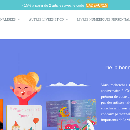
- 15% à partir de 2 articles avec le code
CADEAUX15
NNALISÉES
AUTRES LIVRES ET CD
LIVRES NUMÉRIQUES PERSONNA
De la bonn
Vous recherchez
anniversaire ? Ce
prénom de votre en
par des artistes t
enrichissant son 
cadeaux personnali
importants de la vi