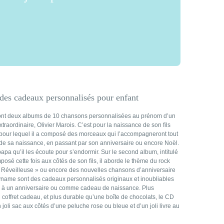
es cadeaux personnalisés pour enfant
sont deux albums de 10 chansons personnalisées au prénom d’un
raordinaire, Olivier Marois. C’est pour la naissance de son fils
, pour lequel il a composé des morceaux qui l’accompagneront tout
 de sa naissance, en passant par son anniversaire ou encore Noël.
apa qu’il les écoute pour s’endormir. Sur le second album, intitulé
osé cette fois aux côtés de son fils, il aborde le thème du rock
La Réveilleuse » ou encore des nouvelles chansons d’anniversaire
name sont des cadeaux personnalisés originaux et inoubliables
ël, à un anniversaire ou comme cadeau de naissance. Plus
 coffret cadeau, et plus durable qu’une boîte de chocolats, le CD
oli sac aux côtés d’une peluche rose ou bleue et d’un joli livre au