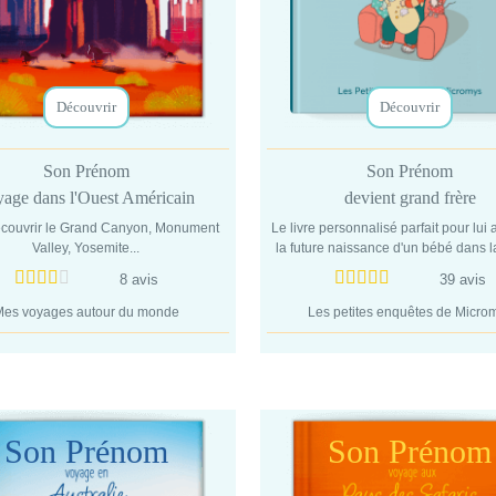
Découvrir
Découvrir
Son Prénom
Son Prénom
yage dans l'Ouest Américain
devient grand frère
écouvrir le Grand Canyon, Monument
Le livre personnalisé parfait pour lui
Valley, Yosemite...
la future naissance d'un bébé dans l
8 avis
39 avis
es voyages autour du monde
Les petites enquêtes de Micro
Son Prénom
Son Prénom