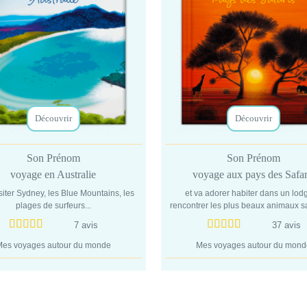
Découvrir
Découvrir
Son Prénom
Son Prénom
voyage en Australie
voyage aux pays des Safar
isiter Sydney, les Blue Mountains, les
et va adorer habiter dans un lod
plages de surfeurs...
rencontrer les plus beaux animaux 
7 avis
37 avis
es voyages autour du monde
Mes voyages autour du mon