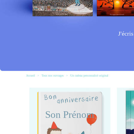
J'écri
Accueil
>
Tous nos ouvrages
>
Un cadeau personnalisé original
Son Prénom