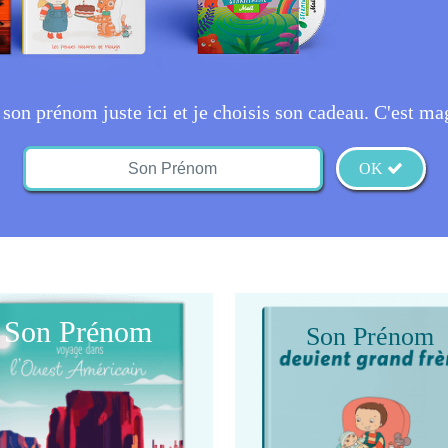
s son prénom juste ici et je choisis son cadeau. C'est ma
OK
Son Prénom
Son Prénom