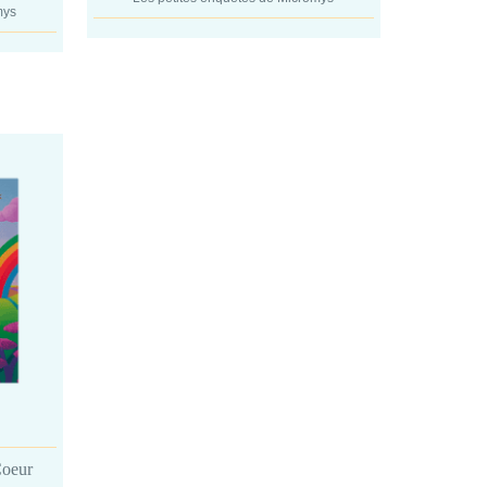
mys
Coeur