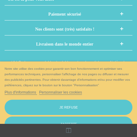
Paiement sécurisé
Nos clients sont (très) satisfaits !
Livraison dans le monde entier
( 1 ) Code non cumulable et valable sur tous les articles sauf intégrales,
nouveaux prénoms et autres articles déjà remisés
Notre site utilise des cookies pour garantir son bon fonctionnement et optimiser ses
performances techniques, personnaliser l'affichage de nos pages ou diffuser et mesurer
des publicités pertinentes. Pour obtenir davantage d'informations et/ou pour modifier vos
Et si on papotait sur nos réseaux sociaux ?
préférences, cliquez sur le bouton sur le bouton "Personnalisation"
Plus d'informations
Personnaliser les cookies
JE REFUSE
Accédez à la version ordinateur
J'ACCEPTE