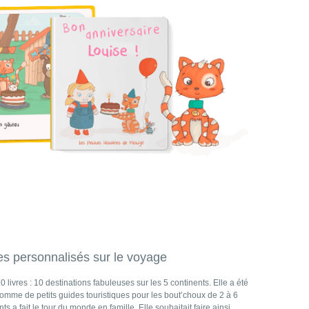
res personnalisés sur le voyage
 livres : 10 destinations fabuleuses sur les 5 continents. Elle a été
omme de petits guides touristiques pour les bout’choux de 2 à 6
 a fait le tour du monde en famille. Elle souhaitait faire ainsi