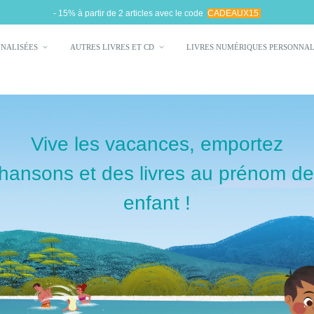
- 15% à partir de 2 articles avec le code
CADEAUX15
NNALISÉES
AUTRES LIVRES ET CD
LIVRES NUMÉRIQUES PERSONNA
Vive les vacances, emportez
hansons et des livres au prénom de
enfant !