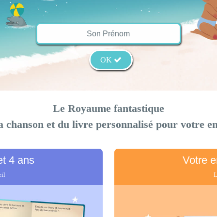
OK
Le Royaume fantastique
a chanson et du livre personnalisé pour
votre e
et 4 ans
Votre e
J'écoute ses chansons
eil
L