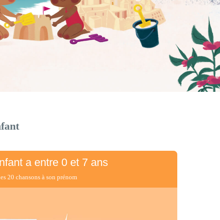
nfant
nfant
a entre 0 et 7 ans
es 20 chansons à son prénom