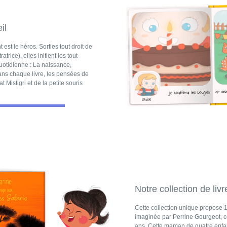
il
est le héros. Sorties tout droit de
trice), elles initient les tout-
uotidienne : La naissance,
Dans chaque livre, les pensées de
Mistigri et de la petite souris
Notre collection de liv
Cette collection unique propose 10
imaginée par Perrine Gourgeot, c
ans. Cette maman de quatre enfants