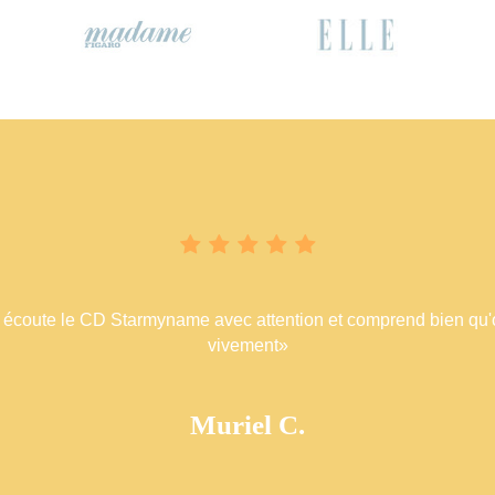
« Super idée personnalisée, super produit et quelle diversité !! 
Adeline F.