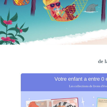
de l
Votre enfant
a entre 0 
Je découvre ses histoires
Les collections de livres d'év