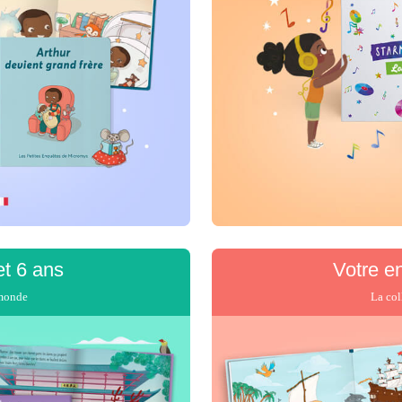
et 6 ans
Votre e
Je choisis ses aventures
 monde
La col