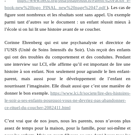
:
https://www.oecd.org/pisa/pisaproducts/Parent%20Factor_e-
book-new%20logo_FINAL_new%20page%2047.pdf
). Les cas de
figure sont nombreux et les résultats sont sans appel. Un exemple
parmi tant d’autres sur le document : un enfant réussit mieux à
l’école si on lui lit une histoire avant de se coucher.
Corinne Ehrenberg qui est une psychanalyste et directrice de
l’USIS (Unité de Soins Intensifs du Soir). Usis reçoit des enfants
qui ont des troubles du comportement et des conduites. Pendant
une interview sur LCI, elle affirme qu’il est important de lire une
histoire à son enfant. Non seulement pour agrandir le lien enfant-
parent, mais aussi pour le développement de l’enfant en
nourrissant l’imaginaire. Elle disait aussi que c’est une manière de
donner le bon exemple.
https://www.lci.fr/societe/lire-des-histoires-
le-soir-a-ses-enfants-pourquoi-vous-ne-devriez-pas-abandonner-
ce-rituel-du-coucher-2082411.html
C’est vrai que de nos jours, nous les parents, nous n’avons plus
assez de temps pour la maison, pour la famille, pour soi-même et