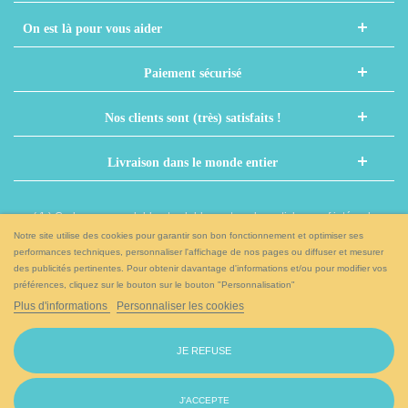
On est là pour vous aider
Paiement sécurisé
Nos clients sont (très) satisfaits !
Livraison dans le monde entier
( 1 ) Code non cumulable et valable sur tous les articles sauf intégrales,
nouveaux prénoms et autres articles déjà remisés
Notre site utilise des cookies pour garantir son bon fonctionnement et optimiser ses
performances techniques, personnaliser l'affichage de nos pages ou diffuser et mesurer
des publicités pertinentes. Pour obtenir davantage d'informations et/ou pour modifier vos
Et si on papotait sur nos réseaux sociaux ?
préférences, cliquez sur le bouton sur le bouton "Personnalisation"
Plus d'informations
Personnaliser les cookies
JE REFUSE
Accédez à la version ordinateur
J'ACCEPTE