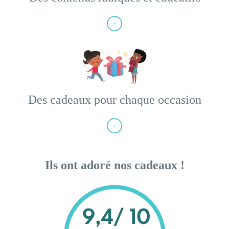
Des contenus ludiques et
éducatifs
+
Des cadeaux pour chaque occasion
Des cadeaux pour chaque
occasion
+
Ils ont adoré nos cadeaux !