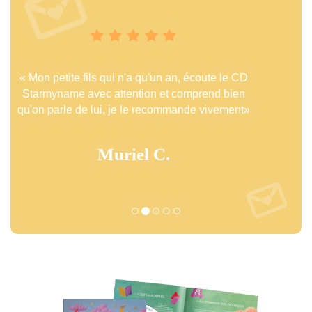
« Super idée personnalisée, super produit et
quelle diversité !! »
Adeline F.