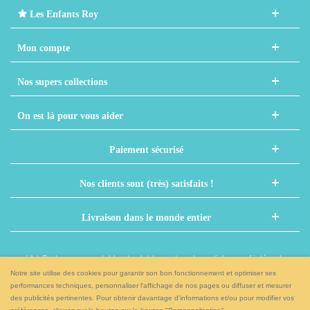
Les Enfants Roy
Mon compte
Nos supers collections
On est là pour vous aider
Paiement sécurisé
Nos clients sont (très) satisfaits !
Livraison dans le monde entier
( 1 ) Code non cumulable et valable sur tous les articles sauf intégrales,
nouveaux prénoms et autres articles déjà remisés
Notre site utilise des cookies pour garantir son bon fonctionnement et optimiser ses
performances techniques, personnaliser l'affichage de nos pages ou diffuser et mesurer
des publicités pertinentes. Pour obtenir davantage d'informations et/ou pour modifier vos
Et si on papotait sur nos réseaux sociaux ?