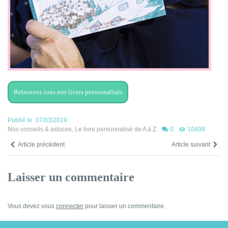
Retrouvez tous nos livres personnalisés
Publié le
07/03/2019
Nos conseils & astuces
,
Le livre personnalisé de A à Z
0
10499
Article précédent
Article suivant
Laisser un commentaire
Vous devez vous
connecter
pour laisser un commentaire.