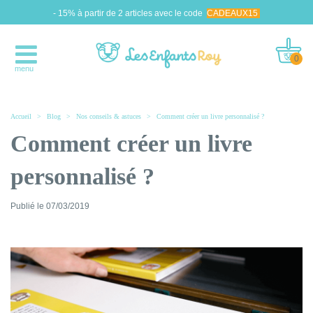
- 15% à partir de 2 articles avec le code
CADEAUX15
0
menu
Accueil
>
Blog
>
Nos conseils & astuces
>
Comment créer un livre personnalisé ?
Comment créer un livre
personnalisé ?
Publié le
07/03/2019