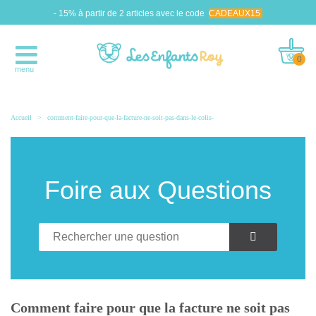
- 15% à partir de 2 articles avec le code
CADEAUX15
0
menu
Accueil
>
comment-faire-pour-que-la-facture-ne-soit-pas-dans-le-colis-
Foire aux Questions
Comment faire pour que la facture ne soit pas