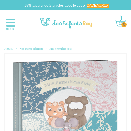
- 15% à partir de 2 articles avec le code
CADEAUX15
0
menu
Accueil
>
Nos autres créations
>
Mes premières fois