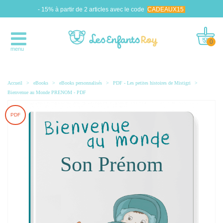
- 15% à partir de 2 articles avec le code
CADEAUX15
0
menu
Accueil
>
eBooks
>
eBooks personnalisés
>
PDF - Les petites histoires de Mistigri
>
Bienvenue au Monde PRENOM - PDF
PDF
Son Prénom