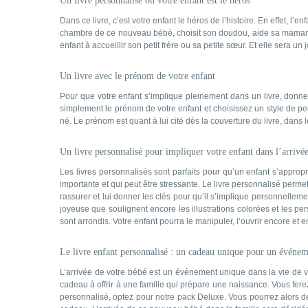
Un livre personnalisé où votre enfant est le héros
Dans ce livre, c’est votre enfant le héros de l’histoire. En effet, l
chambre de ce nouveau bébé, choisit son doudou, aide sa maman fati
enfant à accueillir son petit frère ou sa petite sœur. Et elle sera un
Un livre avec le prénom de votre enfant
Pour que votre enfant s’implique pleinement dans un livre, donnez
simplement le prénom de votre enfant et choisissez un style de pers
né. Le prénom est quant à lui cité dès la couverture du livre, dans l
Un livre personnalisé pour impliquer votre enfant dans l’arrivée
Les livres personnalisés sont parfaits pour qu’un enfant s’approp
importante et qui peut être stressante. Le livre personnalisé perm
rassurer et lui donner les clés pour qu’il s’implique personnellem
joyeuse que soulignent encore les illustrations colorées et les per
sont arrondis. Votre enfant pourra le manipuler, l’ouvrir encore et 
Le livre enfant personnalisé : un cadeau unique pour un événe
L’arrivée de votre bébé est un événement unique dans la vie de vo
cadeau à offrir à une famille qui prépare une naissance. Vous fere
personnalisé, optez pour notre pack Deluxe. Vous pourrez alors dédi