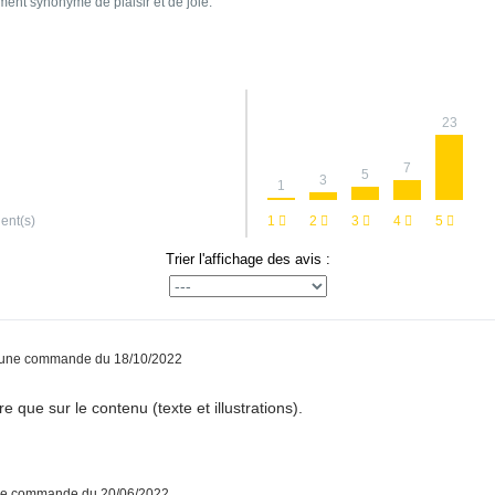
ent synonyme de plaisir et de joie.
23
7
5
3
1
ient(s)
1
2
3
4
5
Trier l'affichage des avis :
à une commande du 18/10/2022
vre que sur le contenu (texte et illustrations).
une commande du 20/06/2022