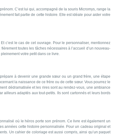
 son prénom. C’est lui qui, accompagné de la souris Micromys, range la
ent fait partie de cette histoire. Elle est idéale pour aider votre
 Et c’est le cas de cet ouvrage. Pour le personnaliser, mentionnez
ra fièrement toutes les tâches nécessaires à l’accueil d’un nouveau-
 pleinement votre petit dans ce livre.
 se prépare à devenir une grande sœur ou un grand frère, une étape
ncernant la naissance de ce frère ou de cette sœur. Vous pourrez le
inement dédramatisée et les rires sont au rendez-vous, une ambiance
 ailleurs adaptés aux tout-petits. Ils sont cartonnés et leurs bords
rsonnalisé où le héros porte son prénom. Ce livre est également un
ues années cette histoire personnalisée. Pour un cadeau original et
arents. Un cahier de coloriage est aussi compris, ainsi qu’un paquet