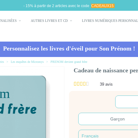
- 15% à partir de 2 articles avec le code
CADEAUX15
NNALISÉES
AUTRES LIVRES ET CD
LIVRES NUMÉRIQUES PERSONNA
Personnalisez les livres d'éveil pour
Son Prénom
!
tits
>
Les enquêtes de Micromys
>
PRENOM devient grand frère
Cadeau de naissance pe
39
avis
om
Garçon