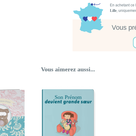
En achetant ce l
Lille
, uniquemen
Vous pré
Vous aimerez aussi...
Son Prénom