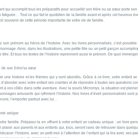
’enfant qui accomplit tous les préparatifs pour accueillir son frère ou sa sœur porte
guée… Tout ce qui fait le quotidien de la famille avant et après cet heureux événem
 joli souvenir de cette période importante de votre vie de famille.
 son prénom au héros de l’histoire. Avec les livres personnalisés, c’est possible.
onnage. Ainsi, dans les illustrations, une petite fille ou un petit garçon accompli
e titre. Et tous les textes de l’histoire reprennent aussi le prénom. De quoi immerger
 de son frère/sa sœur
rie une histoire et les thèmes qui y sont abordés. Grâce à ce livre, votre enfant
et d’aborder avec votre enfant ses craintes et de répondre à toutes ses questions co
ent à vos côtés dans cette aventure. Avec la souris Micromys, la situation est ple
sonnages amusants qui rythment l’histoire. Nos livres d’éveil personnalisés sont par
encore, l’emporter partout avec lui…
ment unique
tre famille. Préparez-la en offrant à votre enfant un cadeau unique : un livre pe
z plaisir aux parents et aux enfants qui, tous, seront ravis de retrouver dans quelq
cacer l’histoire, avec un petit mot à l’attention de l’enfant qui la lira avec ses p