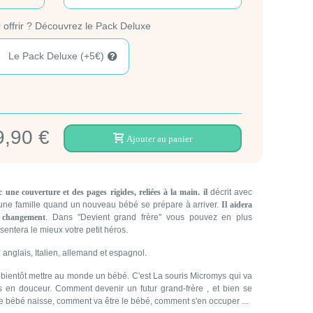
 offrir ? Découvrez le Pack Deluxe
Le Pack Deluxe (+5€)
9,90 €
Ajouter au panier
une couverture et des pages rigides, reliées à la main. il
décrit avec
une famille quand un nouveau bébé se prépare à arriver.
Il aidera
 changement
. Dans "Devient grand frère" vous pouvez en plus
entera le mieux votre petit héros.
: anglais, Italien, allemand et espagnol.
ntôt mettre au monde un bébé. C'est La souris Micromys qui va
rs en douceur. Comment devenir un futur grand-frère , et bien se
 bébé naisse, comment va être le bébé, comment s'en occuper ...