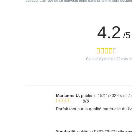
cadeau. L’arrivée de ce nouveau bébé dans la famille sera décidém
4.2
/5
Calculé à partir de
39
avis cl
Marianne U.
publié le 19/11/2022
suite 
5/5
Parfait tant sur la qualité matérielle du li
Sandra M.
publié le 02/08/2022
suite à 