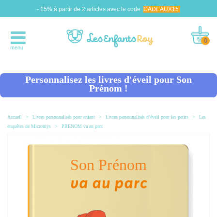
- 15% à partir de 2 articles avec le code
CADEAUX15
0
menu
Personnalisez les livres d'éveil pour
Son
Prénom
!
Accueil
>
Livres personnalisés pour enfant
>
Livres personnalisés d’éveil pour les petits
>
Les
enquêtes de Micromys
>
PRENOM va au parc
Son Prénom