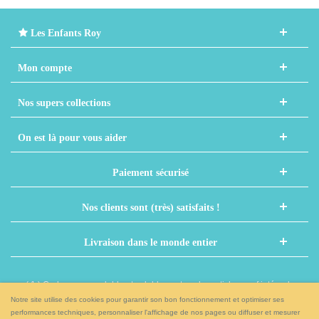
Les Enfants Roy
Mon compte
Nos supers collections
On est là pour vous aider
Paiement sécurisé
Nos clients sont (très) satisfaits !
Livraison dans le monde entier
( 1 ) Code non cumulable et valable sur tous les articles sauf intégrales,
nouveaux prénoms et autres articles déjà remisés
Notre site utilise des cookies pour garantir son bon fonctionnement et optimiser ses
performances techniques, personnaliser l'affichage de nos pages ou diffuser et mesurer