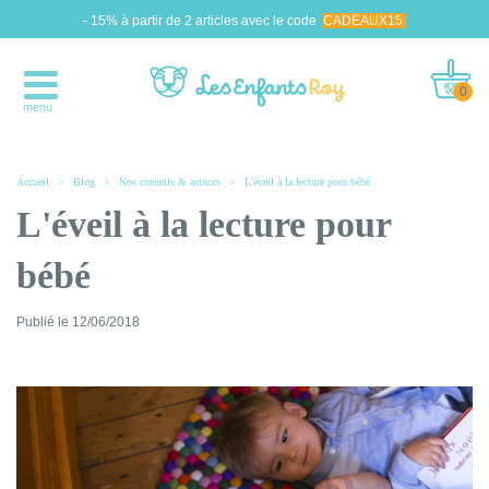
- 15% à partir de 2 articles avec le code
CADEAUX15
0
menu
Accueil
>
Blog
>
Nos conseils & astuces
>
L'éveil à la lecture pour bébé
L'éveil à la lecture pour
bébé
Publié le
12/06/2018