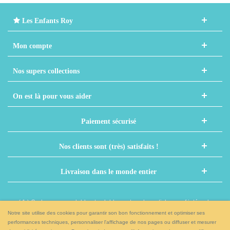
Les Enfants Roy
Mon compte
Nos supers collections
On est là pour vous aider
Paiement sécurisé
Nos clients sont (très) satisfaits !
Livraison dans le monde entier
( 1 ) Code non cumulable et valable sur tous les articles sauf intégrales,
nouveaux prénoms et autres articles déjà remisés
Notre site utilise des cookies pour garantir son bon fonctionnement et optimiser ses
performances techniques, personnaliser l'affichage de nos pages ou diffuser et mesurer