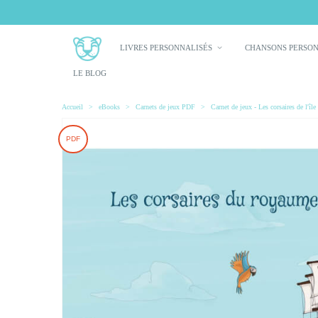
LIVRES PERSONNALISÉS
CHANSONS PERSO
LE BLOG
Accueil
>
eBooks
>
Carnets de jeux PDF
>
Carnet de jeux - Les corsaires de l'î
PDF