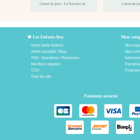
Carnet de jeux - La Sorcière de...
Carnet de jeu
Les Enfants Roy
Mon comp
Notre belle histoire
Mon esp
Notre actualité / Blog
Mes co
FAQ - Questions / Réponses
Adresse
Mentions légales
Parrain
CGV
Programm
Plan du site
Paiement sécurisé