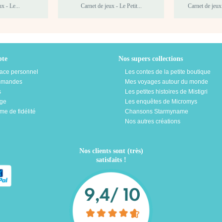
x - Le...
Carnet de jeux - Le Petit...
Carnet de jeux
te
Nos supers collections
ace personnel
Les contes de la petite boutique
mmandes
Mes voyages autour du monde
s
Les petites histoires de Mistigri
age
Les enquêtes de Micromys
e de fidélité
Chansons Starmyname
Nos autres créations
Nos clients sont (très)
satisfaits !