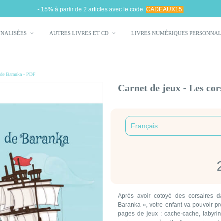
- 15% à partir de 2 articles avec le code
CADEAUX15
NNALISÉES
AUTRES LIVRES ET CD
LIVRES NUMÉRIQUES PERSONNA
le de Baranka - PDF
Carnet de jeux - Les cor
Après avoir cotoyé des corsaires 
Baranka », votre enfant va pouvoir pr
pages de jeux : cache-cache, labyrint