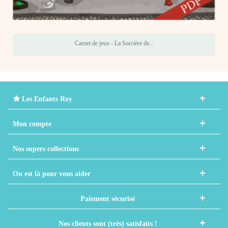
Carnet de jeux - La Sorcière de...
Les Enfants Roy
Mon compte
Nos supers collections
On est là pour vous aider
Paiement sécurisé
Nos clients sont (très) satisfaits !