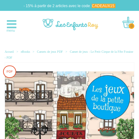
- 15% à partir de 2 articles avec le code
CADEAUX15
0
menu
Accueil
>
eBooks
>
Carnets de jeux PDF
>
Carnet de jeux - Le Petit Cirque de la Fête Foraine
- PDF
PDF