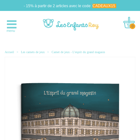
- 15% à partir de 2 articles avec le code
CADEAUX15
0
menu
Accueil
>
Les carnets de jeux
>
Carnet de jeux - L’esprit du grand magasin