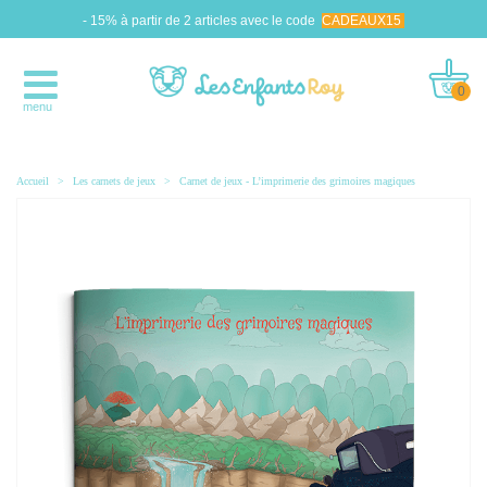
- 15% à partir de 2 articles avec le code
CADEAUX15
0
menu
Accueil
>
Les carnets de jeux
>
Carnet de jeux - L’imprimerie des grimoires magiques