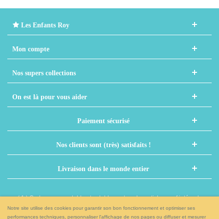
Les Enfants Roy
Mon compte
Nos supers collections
On est là pour vous aider
Paiement sécurisé
Nos clients sont (très) satisfaits !
Livraison dans le monde entier
( 1 ) Code non cumulable et valable sur tous les articles sauf intégrales,
nouveaux prénoms et autres articles déjà remisés
Notre site utilise des cookies pour garantir son bon fonctionnement et optimiser ses
performances techniques, personnaliser l'affichage de nos pages ou diffuser et mesurer